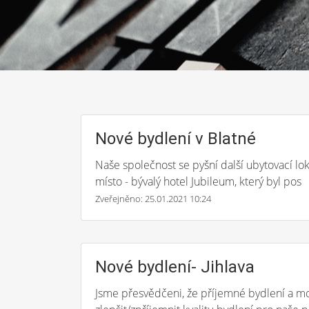
Nové bydlení v Blatné
Naše společnost se pyšní další ubytovací loka
místo - bývalý hotel Jubileum, který byl pos
Zveřejněno: 25.01.2021 10:24
Nové bydlení- Jihlava
Jsme přesvědčeni, že příjemné bydlení a mož