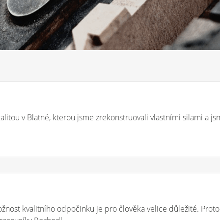
litou v Blatné, kterou jsme zrekonstruovali vlastními silami a js
nost kvalitního odpočinku je pro člověka velice důležité. Prot